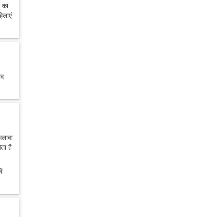
थ का
िलाएं
ाद
 अलावा
ता है
ें