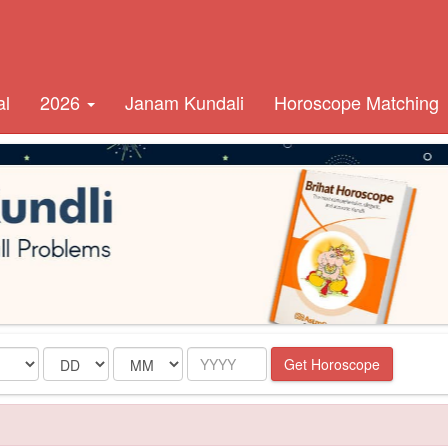
al
2026
Janam Kundali
Horoscope Matching
Date
Month
Year
Get Horoscope