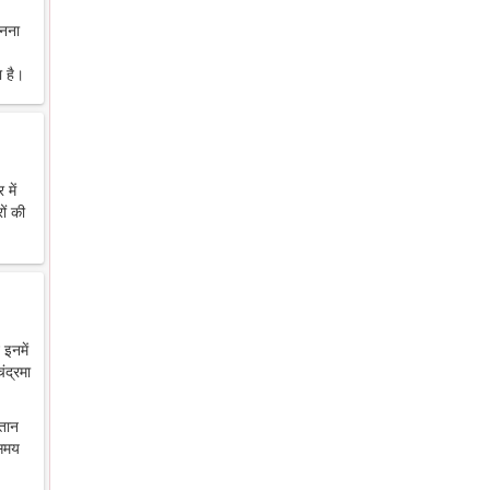
ानना
 है।
में
ों की
 इनमें
ंद्रमा
ंतान
 समय