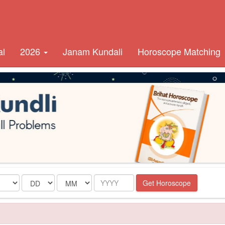
al
2026
Janam Kundali
Horoscope Matching
Date
Month
Year
Get Horoscope