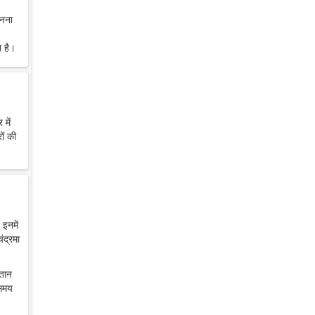
ानना
 है।
में
ों की
 इनमें
ंद्रमा
ंतान
 समय