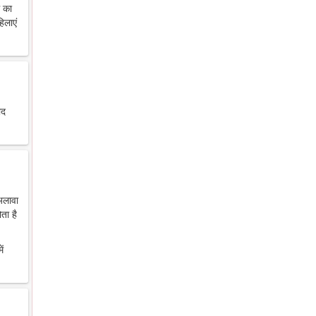
थ का
िलाएं
ाद
 अलावा
ता है
ें