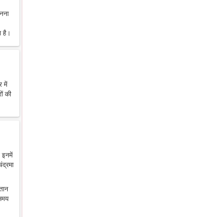
ानना
 है।
में
ों की
 इनमें
ंद्रमा
ंतान
 समय