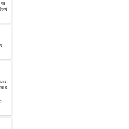
थ का
िलाएं
ाद
 अलावा
ता है
ें