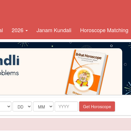
al
2026
Janam Kundali
Horoscope Matching
Date
Month
Year
Get Horoscope