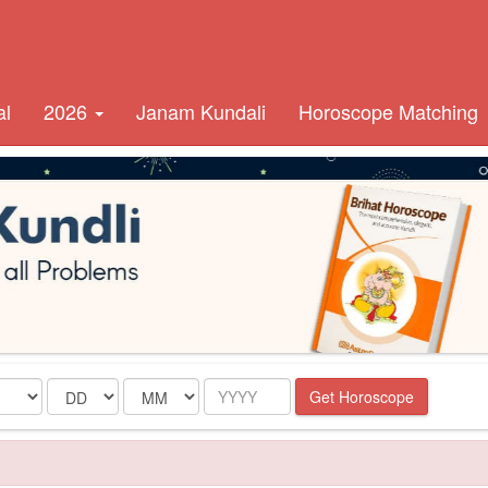
al
2026
Janam Kundali
Horoscope Matching
Date
Month
Year
Get Horoscope