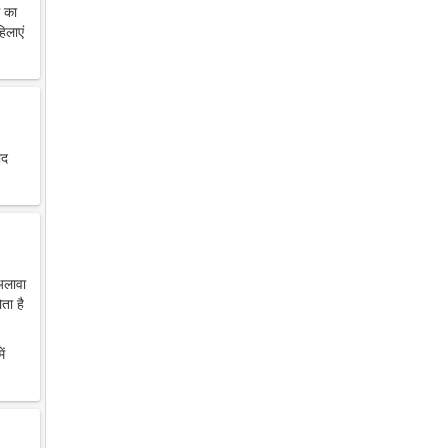
थ का
िलाएं
ाद
 अलावा
ता है
ें