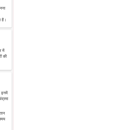
ानना
 है।
में
ों की
 इनमें
ंद्रमा
ंतान
 समय