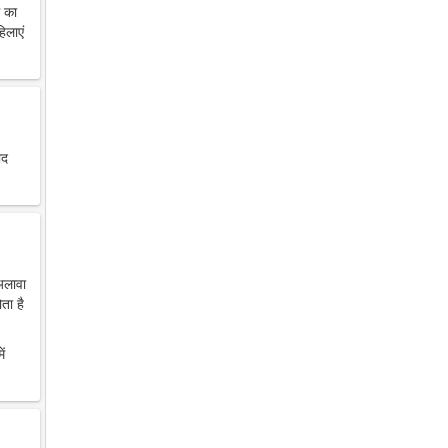
थ का
िलाएं
ाद
 अलावा
ता है
ें