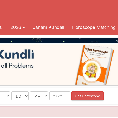
al
2026
Janam Kundali
Horoscope Matching
Date
Month
Year
Get Horoscope