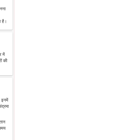
ानना
 है।
में
ों की
 इनमें
ंद्रमा
ंतान
 समय