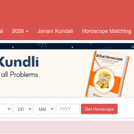
al
2026
Janam Kundali
Horoscope Matching
Date
Month
Year
Get Horoscope