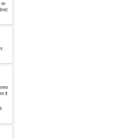
थ का
िलाएं
ाद
 अलावा
ता है
ें