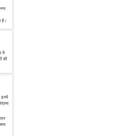
ानना
 है।
में
ों की
 इनमें
ंद्रमा
ंतान
 समय