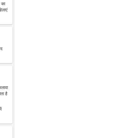
थ का
िलाएं
ाद
 अलावा
ता है
ें