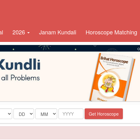
al
2026
Janam Kundali
Horoscope Matching
Date
Month
Year
Get Horoscope