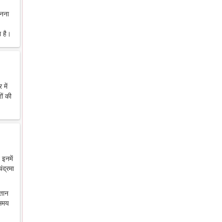
ानना
 है।
में
ों की
 इनमें
ंद्रमा
ंतान
 समय