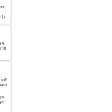
ानना
 है।
में
ों की
 इनमें
ंद्रमा
ंतान
 समय