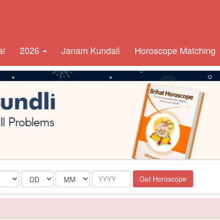
al
2026
Janam Kundali
Horoscope Matching
Date
Month
Year
Get Horoscope