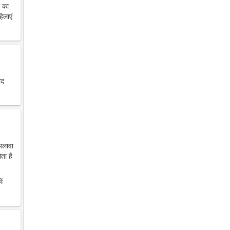
थ का
िलाएं
ाद
 अलावा
ता है
ें