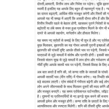
दोस्ती,आमदनी, वित्तीय लाभ और निवेश पर पड़ेगा। चूंकि बृह
स्वामी है इसलिए यह आपके लिए बहुत ही महत्वपूर्ण ग्रह है। ग्य
का दायरा बढ़ाएगी, आर्थिक मौके मजबूत करेगी और रिश्तों क
आपको यह भी समझ में आएगी कि असली दोस्त कौन हैं और कि
वित्तीय स्थिति पहले से बेहतर होगी, खासकर पुराने निवेशों से
बढ़ोतरी या लंबे समय से रुका हुआ प्रमोशन मिलने के योग भी
दायरे से आपको सहयोग, मार्गदर्शन और हौसला मिलेगा।
यह समय नए स्रोतों से कमाई के लिए भी शुभ है और नए प्रोफ
कुछ मिलाकर, बृहस्पति का यह गोचर आपकी पुरानी इच्छाओं औ
बृहस्पति की पांचवीं दृष्टि आपके तीसरे भाव पर पड़ेगी, जिससे 
यात्राओं से जुड़े मामलों में संतोष और प्रगति होगी। इसकी सातवी
जिससे संतान सुख से जुड़े मामलों में लाभ होगा और गर्भधारण क
नौवीं दृष्टि आपके सातवें भाव पर पड़ेगी, जिससे विवाह के लि
अब बात करते हैं शनि की, जो कन्या राशि के जातकों के पांचवे
आपकी सातवीं भाव (मीन राशि) में गोचर करेगा। यह स्थिति संबं
बड़े बदलाव लाएगी। प्रेम संबंधों में गंभीरता बढ़ेगी और कई ल
लोग अपने जीवनसाथी के साथ मिलकर दूसरों की मदद करेंगे और 
और मजबूत बनाएंगे। यह समय प्रोफेशनल पार्टनरशिप, जॉइंट व
है। दुश्मनों या प्रतिस्पर्धियों से नए झगड़े शुरू करने की बजा
आपकी इमेज और मजबूत होगी। कन्या राशि के छात्रों के लिए भी 
आत्मविश्वास और स्पष्टता मिलेगी। शनि की तीसरी दृष्टि आपके 