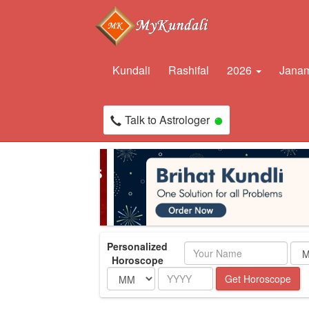
Kundali
Rashifal
2026
Janam
Talk to Astrologer
Personalized
Name
Horoscope
Month
Year
Get Horoscope