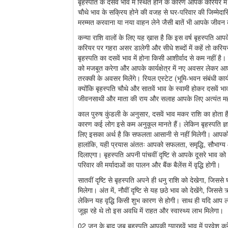
बृहस्पति के दसवें भाव में स्थित होने के कारण आपके करियर म
चौथे भाव के सक्रिय होने की वजह से घर-परिवार की जिम्मेदार
मरम्मत करवाना या नया वाहन लेने जैसी बातें भी आपके जीवन 
कन्या राशि वालों के लिए यह ख़ास है कि इस वर्ष बृहस्पति आपके
करियर पर गहरा असर डालेगी और सीधे शब्दों में कहें तो करि
बृहस्पति का दसवें भाव में होना किसी आशीर्वाद से कम नहीं
को मजबूत करेगा और आपके कार्यक्षेत्र में नए अवसर लेकर आएगा
तरक्की के अवसर मिलेंगे। रियल एस्टेट (भूमि-भवन संबंधी कार्य
क्योंकि बृहस्पति चौथे और सातवें भाव के स्वामी होकर दसवें
जीवनसाथी और माता की राय और सलाह आपके लिए अत्यंत महत्
काल पुरुष कुंडली के अनुसार, दसवें भाव मकर राशि का होता ह
कारण कई लोग इसे कम अनुकूल मानते हैं। लेकिन बृहस्पति ज्ञा
लिए इसका अर्थ है कि सफलता आसानी से नहीं मिलेगी। आप
हालांकि, यही प्रयास अंततः आपको सफलता, समृद्धि, सौभाग्
दिलाएगा। बृहस्पति अपनी पांचवीं दृष्टि से आपके दूसरे भाव को प
परिवार की मर्यादाओं का पालन और बैंक बैलेंस में वृद्धि होगी।
सातवीं दृष्टि से बृहस्पति अपने ही धनु राशि को देखेगा, जिसस
मिलेगा। अंत में, नौवीं दृष्टि से यह छठे भाव को देखेंगे, जिससे ऋ
लेकिन यह वृद्धि किसी शुभ कारण से होगी। साथ ही यदि आप लंबे 
जूझ रहे थे तो इस अवधि में राहत और स्वास्थ्य लाभ मिलेगा।
02 जून के बाद जब बृहस्पति आपकी ग्यारहवें भाव में प्रवे