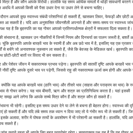
ित्र हैं और कौन आपके विरोधी। हालांकि यह समय आर्थिक मामलों में थोड़ी सावधानी बरतने 
 इस अवधि में आपको किसी को पैसा उधार देना या उधार लेने से बचना चाहिए।
दौरान आपको कुछ स्वास्थ्य संबंधी परेशानियां हो सकती हैं, खासकर लिवर, फेफड़ों और छोटी आ
ी दिक्कत आ सकती है। यदि आप अनुशासित जीवनशैली अपनाते हैं और समय-समय पर स्वास्थ्य जां
पक्ष यह है कि बृहस्पति का यह गोचर आपको प्रतिस्पर्धात्मक क्षेत्रों में सफलता दिला सकता है।
ी संभावना है, खासकर उन नौकरियों में जिनमें नियम और दिनचर्या का पालन जरूरी है, बशर्ते
ि बृहस्पति आपके बारहवें भाव के स्वामी हैं और अब छठे भाव में है, इसलिए यह एक प्रकार
 से बचेंगे जो अनावश्यक नुकसान ला सकते हैं, जैसे कि बेवजह के मेडिकल खर्च। बृहस्पति का
 साथ छोटी-छोटी बातों पर विवाद भी कर सकता है।
 और पेशेवर जीवन में सकारात्मक प्रभाव पड़ेगा। बृहस्पति की सातवीं दृष्टि आपके बारहवें भाव 
नौवीं दृष्टि आपके दूसरे भाव पर पड़ेगी, जिससे राहु की नकारात्मक ऊर्जा कम होगी और आपके से
ै, क्योंकि यह आपके बारहवें भाव (हानि भाव) और तीसरे भाव (साहस और पराक्रम का भाव) के स्व
भाव से गोचर करेगा। यह भाव बीमारी, ऋण और शत्रु का प्रतिनिधित्व करता है। यहां इसकी
्पष्ट समझ आने लगेगा कि आपके सच्चे मित्र कौन हैं और शत्रु कौन हो सकते हैं।
ावना भी रहेगी। इसलिए इस समय उधार देने या लेने से बचना ही बेहतर होगा। स्वास्थ्य की दृष्
एं हो सकती हैं और यदि लंबे समय तक ध्यान न दिया जाए तो ये गंभीर रूप भी ले सकती हैं। जिन
त। इसके अलावा, शरीर में पोषक तत्वों के अवशोषण में भी परेशानी आ सकती है। हालांकि, यदि 
बच सकते हैं।
 जांच कराते रहना भी आपके लिए बहुत फायदेमंद रहेगा। सकारात्मक पक्ष यह है कि यह गोचर 