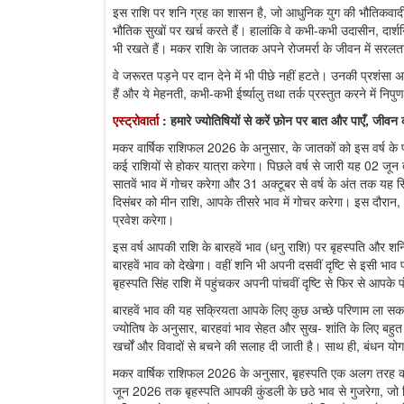
इस राशि पर शनि ग्रह का शासन है, जो आधुनिक युग की भौतिकवादी 
भौतिक सुखों पर खर्च करते हैं। हालांकि वे कभी-कभी उदासीन, दार्शनिक 
भी रखते हैं। मकर राशि के जातक अपने रोजमर्रा के जीवन में सरलता पस
वे जरूरत पड़ने पर दान देने में भी पीछे नहीं हटते। उनकी प्रशंसा 
हैं और ये मेहनती, कभी-कभी ईर्ष्यालु तथा तर्क प्रस्तुत करने में निपु
एस्ट्रोवार्ता
: हमारे ज्योतिषियों से करें फ़ोन पर बात और पाएँ, जी
मकर वार्षिक राशिफल 2026 के अनुसार, के जातकों को इस वर्ष के प्रमु
कई राशियों से होकर यात्रा करेगा। पिछले वर्ष से जारी यह 02 जू
सातवें भाव में गोचर करेगा और 31 अक्टूबर से वर्ष के अंत तक यह सिं
दिसंबर को मीन राशि, आपके तीसरे भाव में गोचर करेगा। इस दौरान, के
प्रवेश करेगा।
इस वर्ष आपकी राशि के बारहवें भाव (धनु राशि) पर बृहस्पति और शनि
बारहवें भाव को देखेगा। वहीं शनि भी अपनी दसवीं दृष्टि से इसी भाव
बृहस्पति सिंह राशि में पहुंचकर अपनी पांचवीं दृष्टि से फिर से आपक
बारहवें भाव की यह सक्रियता आपके लिए कुछ अच्छे परिणाम ला सकती
ज्योतिष के अनुसार, बारहवां भाव सेहत और सुख- शांति के लिए बह
खर्चों और विवादों से बचने की सलाह दी जाती है। साथ ही, बंधन 
मकर वार्षिक राशिफल 2026 के अनुसार, बृहस्पति एक अलग तरह की ऊ
जून 2026 तक बृहस्पति आपकी कुंडली के छठे भाव से गुजरेगा, जो क