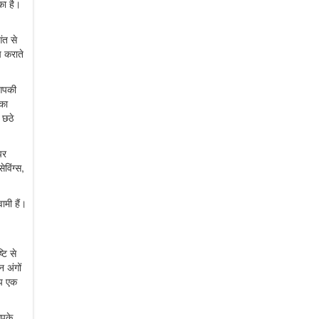
का है।
ंत से
च कराते
 आपकी
 का
 छठे
पर
विंग्स,
ामी हैं।
टि से
 अंगों
आप एक
आपके