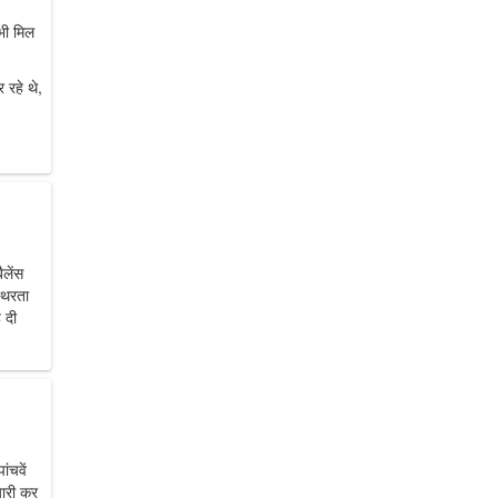
भी मिल
रहे थे,
लेंस
्थिरता
 दी
ंचवें
यारी कर