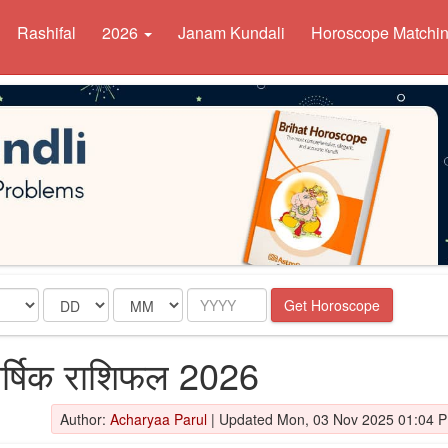
Rashifal
2026
Janam Kundali
Horoscope Matchi
Date
Month
Year
Get Horoscope
र्षिक राशिफल 2026
Author:
Acharyaa Parul
|
Updated Mon, 03 Nov 2025 01:04 