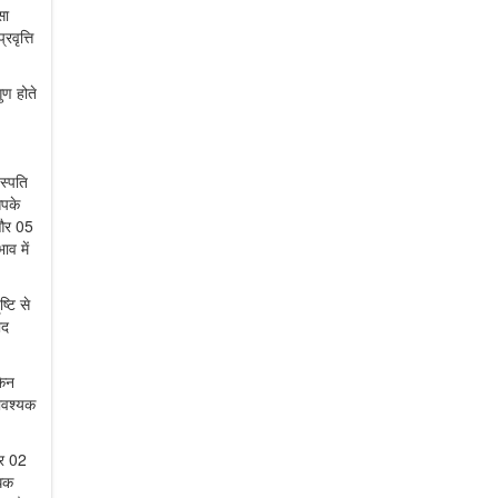
सा
रवृत्ति
ुण होते
स्पति
आपके
 और 05
ाव में
्टि से
ाद
किन
ावश्यक
कर 02
धिक