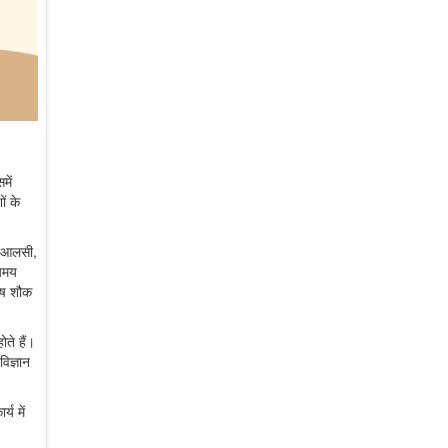
में
ं के
ी आलसी,
्यमय
शेष शौक
ते हैं।
िज्ञान
्य में