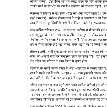
सक्रिय करेगा। इस दौरान आप यह समझ पाएंगे कि कौन आपके सच्चे म
क्योंकि कर्ज या लेन-देन के मामलों में नुकसान की संभावना रहेगी।
स्वास्थ्य के लिहाज से यह समय थोड़ा सावधानी बरतने वाला है। इस 
जुड़ी समस्याएं। शरीर में पोषक तत्वों के सही से अवशोषण में भ
रहते हैं, तो इन चुनौतियों से आसानी से निपट सकते हैं। सकारात्मक 
मकर वार्षिक राशिफल 2026 के अनुसार, करियर में भी प्रगति होने क
दशा अनुकूल हो। यह समय आपके जीवन में अनुशासन लेकर आएगा। चूंक
विपरीत राजयोग बनाता है। इसक लाभ तभी मिलेगा जब आप ऐसे कार्यों
भाव में गोचर आपके छोटे भाई-बहनों, चचेरे भाइयों या पड़ोसियों के
लेकिन इसकी पांचवी दृष्टि आपके दसवें भाव पर पड़ेगी, जिससे करियर
रहेगी, जो आपको खर्चों पर नियंत्रण रखने की सीख देगी। वहीं इसकी 
बैंक बैलेंस और परिवार के साथ रिश्तों में सुधार होगा।
बृहस्पति की ऊर्जा आपके मामले में थोड़ी अलग ढंग से प्रकट होती ह
साल के पहले भाव में यानी 02 जून 2026 तक बृहस्पति आपके छठे 
उपस्थिति इन क्षेत्रों का प्रभाव बढ़ा देगी। इस दौरान आपको यह स
लेकिन इस गोचर से ऋण बढ़ने और उससे संबंधित हानियां होने की संभ
सावधानी जरूरी है। इस अवधि में आपको कुछ स्वास्थ्य संबंधी समस्या
पर असर पड़ने की संभावना है, वे हैं, लिवर, फेफड़ों और छोटी आं
अनुशासित जीवनशैली अपनाएंगे तो इन समस्याओं से काफी हद तक 
मकर वार्षिक राशिफल 2026 के अनुसार, साथ ही, नियमित स्वास्थ्य