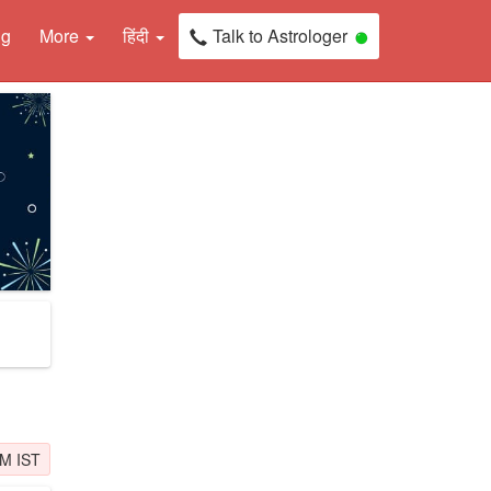
ng
More
हिंदी
Talk to Astrologer
PM IST