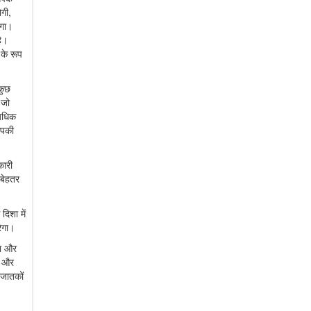
ोगी,
एगा।
है।
के रूप
कुछ
 जो
 अधिक
 आपकी
कारी
 बेहतर
िशा में
ेगा।
गा और
व और
 जातकों