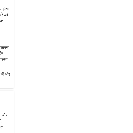
र होगा
यरे को
रता
ा सामना
के
ास्थ्य
 में और
वट और
े,
साल