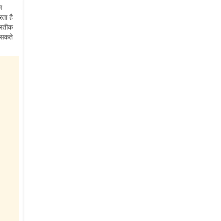
ा
रता है
प्रतीक
 सकते