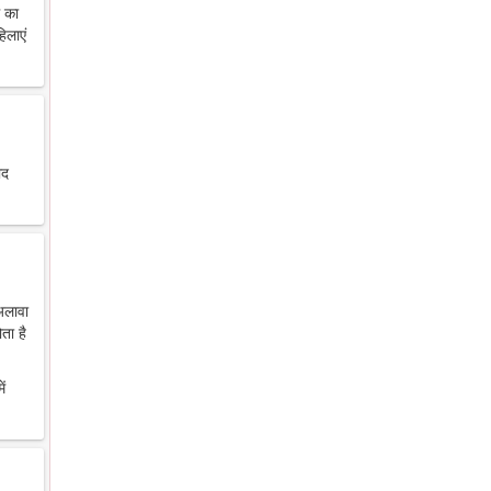
थ का
िलाएं
ाद
 अलावा
ता है
ें