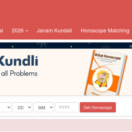
al
2026
Janam Kundali
Horoscope Matching
Date
Month
Year
Get Horoscope