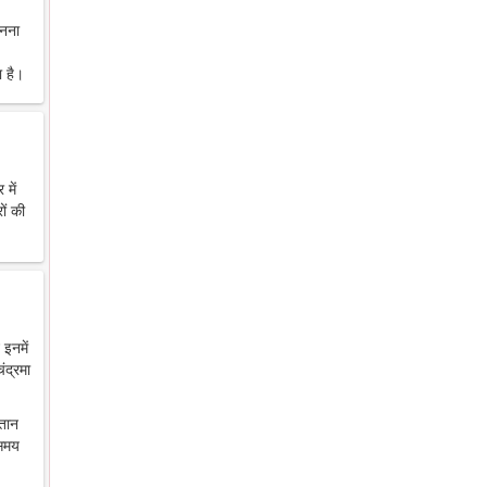
ानना
 है।
में
ों की
 इनमें
ंद्रमा
ंतान
 समय