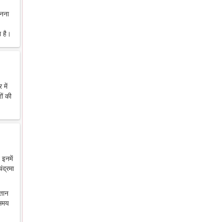
ानना
 है।
में
ों की
 इनमें
ंद्रमा
ंतान
 समय