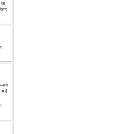
थ का
िलाएं
ाद
 अलावा
ता है
ें