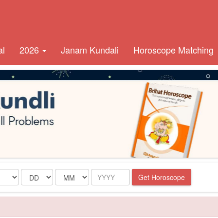
al
2026
Janam Kundali
Horoscope Matching
Date
Month
Year
Get Horoscope