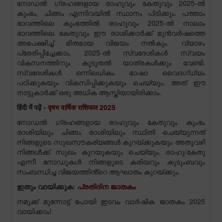
നോഡൽ ഗ്രഹങ്ങളായ രാഹുവും കേതുവും 2025-ൽ
കുംഭം, ചിങ്ങം എന്നിവയിൽ സ്ഥാനം പിടിക്കും. പത്താം
ഭാവത്തിലെ കുംഭത്തിൽ രാഹുവും 2025-ൽ നാലാം
ഭാവത്തിലെ കേതുവും ഈ രാശിക്കാർക്ക് മുൻവർഷത്തെ
അപേക്ഷിച്ച് മിതമായ വിജയം നൽകും. വ്യാഴം
പ്രേരിപ്പിച്ചേക്കാം. 2025-ൽ സ്വദേശികൾ സ്വയം
വികസനത്തിനും കൂടുതൽ യാത്രകൾക്കും വേണ്ടി.
സ്വദേശികൾ ഒന്നിലധികം ഭാഷാ വൈദഗ്ധ്യം
പഠിക്കുകയും വികസിപ്പിക്കുകയും ചെയ്യും, അത് ഈ
നാട്ടുകാർക്ക് ഒരു അധിക ആസ്തിയായിരിക്കാം.
हिंदी में पढ़ें -
वृषभ वार्षिक राशिफल 2025
നോഡൽ ഗ്രഹങ്ങളായ രാഹുവും കേതുവും കുംഭം
രാശിയിലും ചിങ്ങം രാശിയിലും സ്ഥിതി ചെയ്യുന്നത്
നിങ്ങളുടെ സുഖസൗകര്യങ്ങൾ കുറയ്ക്കുകയും അതുവഴി
നിങ്ങൾക്ക് സുഖം കുറയുകയും ചെയ്യും. രാഹു/കേതു
എന്നീ നോഡുകൾ നിങ്ങളുടെ കരിയറും കുടുംബവും
സംബന്ധിച്ച വിജയത്തിൻ്റെ ആഘാതം കുറയ്ക്കും.
ഇതും വായിക്കുക:
പ്രതിദിന ജാതകം
നമുക്ക് മുന്നോട്ട് പോയി ഇടവം വാർഷിക ജാതകം 2025
വായിക്കാം!