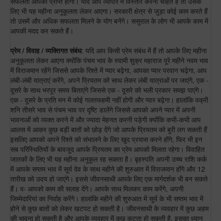
सफलता आपको प्राप्त होगी। यदि आप व्यापार में विस्तार करना चाहते हैं तो उसके
लिए भी यह महीना अनुकूलता लेकर आएगा। सरकारी क्षेत्र से जुड़ा कोई काम करते हैं
तो उसमें और अधिक सफलता मिलने के योग बनेंगे। ससुराल के लोग भी आपके काम में
आपकी मदद कर सकते हैं।
प्रेम / विवाह / व्यक्तिगत संबंध
: यदि आप किसी प्रेम संबंध में हैं तो आपके लिए महीना
अनुकूलता लेकर आएगा क्योंकि पंचम भाव के स्वामी शुक्र महाराज पूरे महीने नवम भाव
में विराजमान रहेंगे जिससे आपके रिश्ते में प्यार बढ़ेगा, आपका प्यार परवान चढ़ेगा, आप
लंबी-लंबी यात्राएं करेंगे, अपने प्रियतम को साथ लेकर लंबी यात्राओं पर जाएंगे, एक -
दूसरे के साथ भरपूर समय बिताएंगे जिससे एक - दूसरे को भली प्रकार समझ पाएंगे।
एक - दूसरे के प्रति मन में कोई गलतफहमी नहीं होगी और प्यार बढ़ेगा। हालांकि वक्री
शनि तीसरे भाव से पंचम भाव पर दृष्टि डालेंगे जिससे आपको अपने प्यार में अपनी
भावनाओं को व्यक्त करने में और ज्यादा मेहनत करनी पड़ेगी क्योंकि कभी-कभी आप
आलस में आकर कुछ बड़ी बातों को छोड़ देंगे जो आपके प्रियतम को बुरी लग सकती हैं
इसलिए आपको अपने रिश्ते को संभालने के लिए खुद प्रयास करने होंगे, फिर भी इन
सब परिस्थितियों के बावजूद आपके प्रियतम का प्रेम आपको मिलता रहेगा। विवाहित
जातकों के लिए भी यह महीना अनुकूल रह सकता है। बृहस्पति अपनी उच्च राशि कर्क
में आपके सप्तम भाव में सूर्य देव के साथ महीने की शुरुआत में विराजमान होंगे और 12
तारीख को उदय हो जाएंगे। इससे जीवनसाथी आपके लिए एक मार्गदर्शक भी बन सकते
हैं। वः आपको काम की सलाह देंगे। आपके साथ मिलकर काम करेंगे, अपनी
जिम्मेदारियां का निर्वाह करेंगे। हालांकि महीने की शुरुआत में सूर्य के भी सप्तम भाव में
होने से कुछ बातों को लेकर खटपट हो सकती है। जीवनसाथी के व्यवहार में कुछ अहम
की भावना हो सकती है और आपके व्यवहार में कुछ कटुता हो सकती है, इसका ध्यान