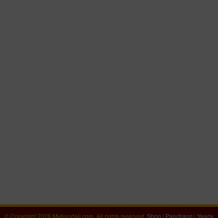
© Copyright 2026 MyKundali.com, All rights reserved.
Shop
|
Panchang
|
Yearly